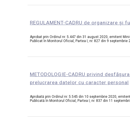
REGULAMENT-CADRU de organizare și funcț
Aprobat prin Ordinul nr. 5.447 din 31 august 2020, emitent Minis
Publicat în Monitorul Oficial, Partea I, nr. 827 din 9 septembrie
METODOLOGIE-CADRU 
privind desfășurar
prelucrarea datelor cu caracter personal
Aprobată prin 
Ordinul
 nr. 5.545 din 10 septembrie 2020
, 
emitent
Publicată în 
Monitorul Oficial,
 Partea I, nr. 837 din 11 septembr