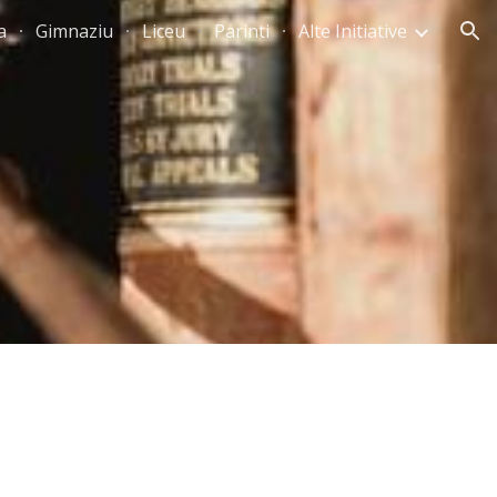
a
Gimnaziu
Liceu
Parinti
Alte Initiative
ion