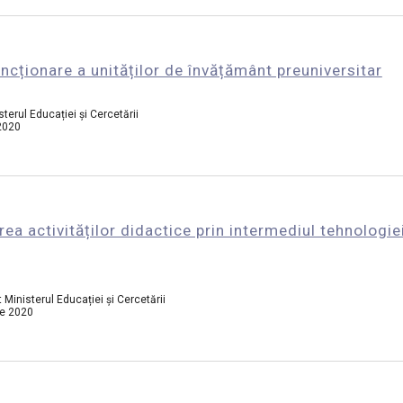
ionare a unităților de învățământ preuniversitar
terul Educației și Cercetării
 2020
ea activităților didactice prin intermediul tehnologiei 
 Ministerul Educației și Cercetării
ie 2020