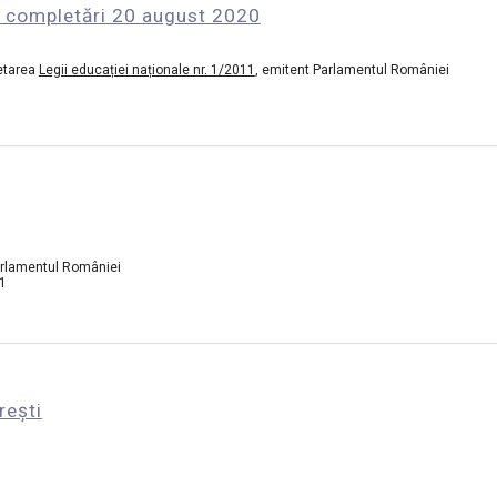
și completări 20 august 2020
etarea 
Legii educației naționale nr. 1/2011
, emitent Parlamentul României
arlamentul României
11
rești