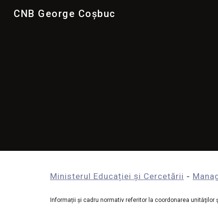
CNB George Coșbuc
Sk
Ministerul Educației și Cercetării
 - 
Manag
Informații și cadru normativ 
refer
itor
 la coordonarea unităţilor 