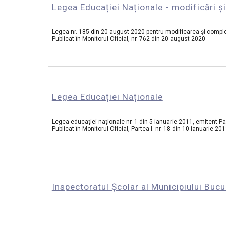
Legea Educației Naționale
- modificări 
L
egea
 nr. 185 din 20 august 2020
pentru modificarea și compl
Publicat în 
Monitorul Oficial,
 nr. 762 din 20 august 2020
Legea Educației Naționale
L
egea
 educației naționale nr. 1 din 5 ianuarie 2011,
 emitent P
Publicat în 
Monitorul Oficial,
 Partea I. nr. 18 din 10 ianuarie 20
Inspectoratul Școlar al Municipiului Bucu