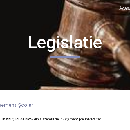
Acas
ip to main content
Skip to navigat
Legislatie
ement Școlar
şi instituţiilor de bază din sistemul de învăţământ preuniversitar 